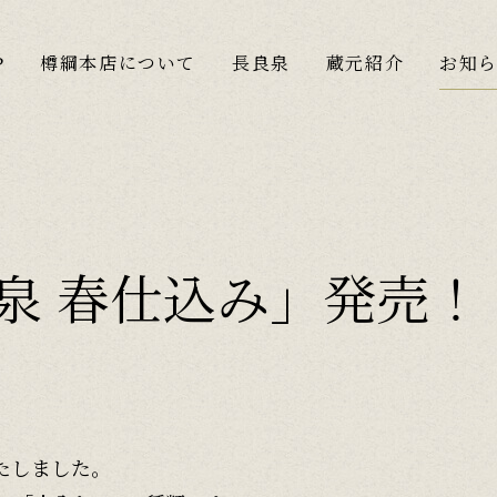
P
樽綱本店について
長良泉
蔵元紹介
お知
長良泉 春仕込み」発売！
いたしました。